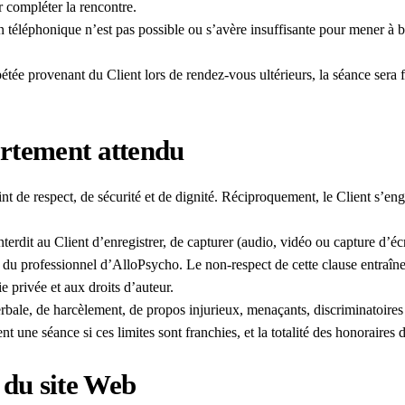
r compléter la rencontre.
téléphonique n’est pas possible ou s’avère insuffisante pour mener à bi
ée provenant du Client lors de rendez-vous ultérieurs, la séance sera fa
ortement attendu
t de respect, de sécurité et de dignité. Réciproquement, le Client s’enga
nterdit au Client d’enregistrer, de capturer (audio, vidéo ou capture d’é
e du professionnel d’AlloPsycho. Le non-respect de cette clause entraîner
e privée et aux droits d’auteur.
ale, de harcèlement, de propos injurieux, menaçants, discriminatoires 
t une séance si ces limites sont franchies, et la totalité des honoraires
 du site Web