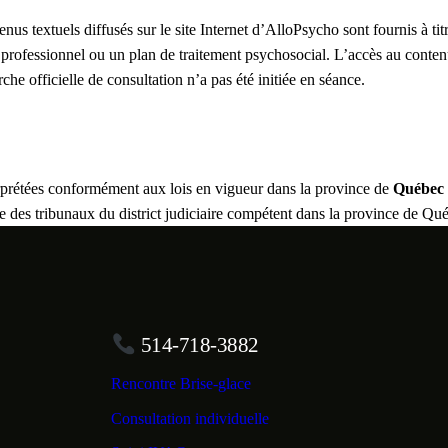
nus textuels diffusés sur le site Internet d’AlloPsycho sont fournis à titr
professionnel ou un plan de traitement psychosocial. L’accès au contenu
he officielle de consultation n’a pas été initiée en séance.
erprétées conformément aux lois en vigueur dans la province de
Québec
 des tribunaux du district judiciaire compétent dans la province de Qu
514-718-3882
Rencontre Brise-glace
Consultation individuelle