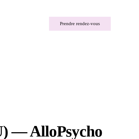
Prendre rendez-vous
U) — AlloPsycho