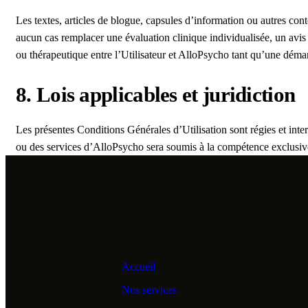
Les textes, articles de blogue, capsules d’information ou autres conte
aucun cas remplacer une évaluation clinique individualisée, un avis 
ou thérapeutique entre l’Utilisateur et AlloPsycho tant qu’une démarc
8. Lois applicables et juridiction
Les présentes Conditions Générales d’Utilisation sont régies et int
ou des services d’AlloPsycho sera soumis à la compétence exclusive
Accueil
Nos services